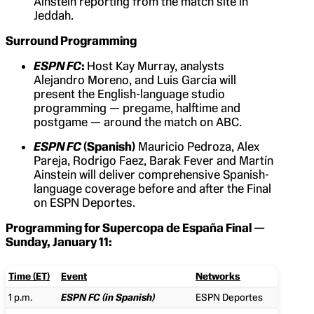
Ainstein reporting from the match site in
Jeddah.
Surround Programming
ESPN FC
:
Host Kay Murray, analysts
Alejandro Moreno, and Luis Garcia will
present the English-language studio
programming — pregame, halftime and
postgame — around the match on ABC.
ESPN FC
(Spanish)
Mauricio Pedroza, Alex
Pareja, Rodrigo Faez, Barak Fever and Martín
Ainstein will deliver comprehensive Spanish-
language coverage before and after the Final
on ESPN Deportes.
Programming for Supercopa de España Final —
Sunday, January 11:
Time (ET)
Event
Networks
1 p.m.
ESPN FC (in Spanish)
ESPN Deportes