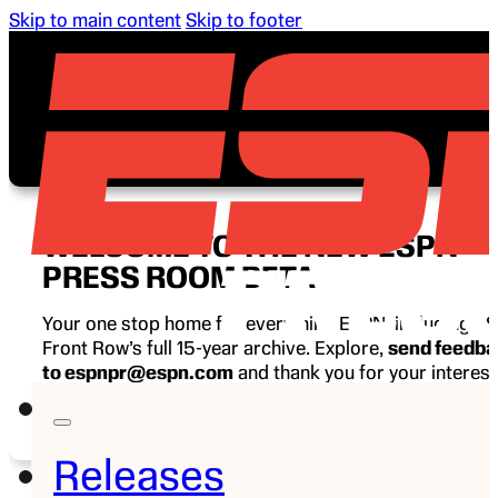
Skip to main content
Skip to footer
WELCOME TO THE NEW ESPN
PRESS ROOM BETA
Your one stop home for everything ESPN, including E
Front Row’s full 15-year archive. Explore,
send feedb
to espnpr@espn.com
and thank you for your interest
ESPN.
Releases