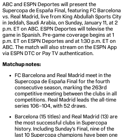
ABC and ESPN Deportes will present the
Supercopa de España Final, featuring FC Barcelona
vs. Real Madrid, live from King Abdullah Sports City
in Jeddah, Saudi Arabia, on Sunday, January 11, at 2
p.m. ET on ABC. ESPN Deportes will televise the
game in Spanish. Pre-game coverage begins at 1
p.m. ET on ESPN Deportes and at 1:30 p.m. ET on
ABC. The match will also stream on the ESPN App
via ESPN DTC or Pay TV authentication.
Matchup notes:
FC Barcelona and Real Madrid meet in the
Supercopa de España Final for the fourth
consecutive season, marking the 263rd
competitive meeting between the clubs in all
competitions. Real Madrid leads the all-time
series 106–104, with 52 draws.
Barcelona (15 titles) and Real Madrid (13) are
the most successful clubs in Supercopa
history. Including Sunday’s Final, nine of the
last 10 Supercopa champions have been one