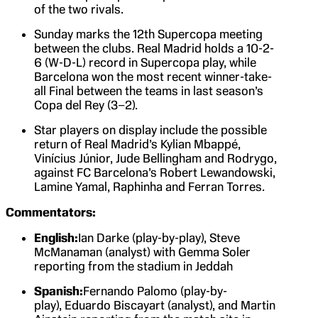
of the two rivals.
Sunday marks the 12th Supercopa meeting
between the clubs. Real Madrid holds a 10-2-
6 (W-D-L) record in Supercopa play, while
Barcelona won the most recent winner-take-
all Final between the teams in last season’s
Copa del Rey (3–2).
Star players on display include the possible
return of Real Madrid’s Kylian Mbappé,
Vinícius Júnior, Jude Bellingham and Rodrygo,
against FC Barcelona’s Robert Lewandowski,
Lamine Yamal, Raphinha and Ferran Torres.
Commentators:
English:
Ian Darke (play-by-play), Steve
McManaman (analyst) with Gemma Soler
reporting from the stadium in Jeddah
Spanish:
Fernando Palomo (play-by-
play), Eduardo Biscayart (analyst), and Martin